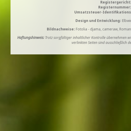
Registergericht
Registernummer
Umsatzsteuer-Identifikatio
Design und Entwicklung:
Elbwi
Bildnachweise:
Fotolia - djama, cameraw, Roman 
Haftungshinweis:
Trotz sorgfältiger inhaltlicher Kontrolle übernehmen wir
verlinkten Seiten sind ausschließlich 